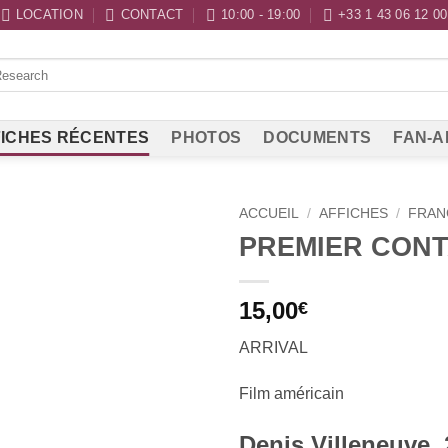
LOCATION
CONTACT
10:00 - 19:00
+33 1 43 06 12 00
ICHES RÉCENTES
PHOTOS
DOCUMENTS
FAN-A
ACCUEIL
/
AFFICHES
/
FRAN
PREMIER CON
15,00
€
ARRIVAL
Film américain
Denis Villeneuve,