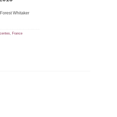
Forest Whitaker
écentes
,
France