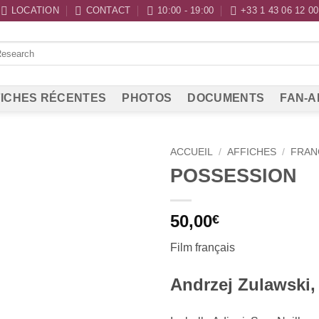
LOCATION
CONTACT
10:00 - 19:00
+33 1 43 06 12 00
ICHES RÉCENTES
PHOTOS
DOCUMENTS
FAN-A
ACCUEIL
/
AFFICHES
/
FRAN
POSSESSION
50,00
€
Film français
Andrzej Zulawski,