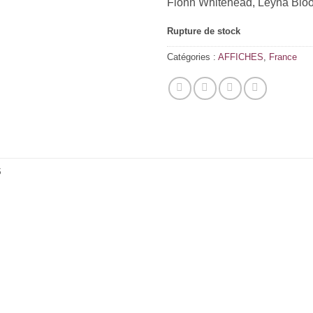
Fionn Whitehead, Leyna Blo
Rupture de stock
Catégories :
AFFICHES
,
France
S