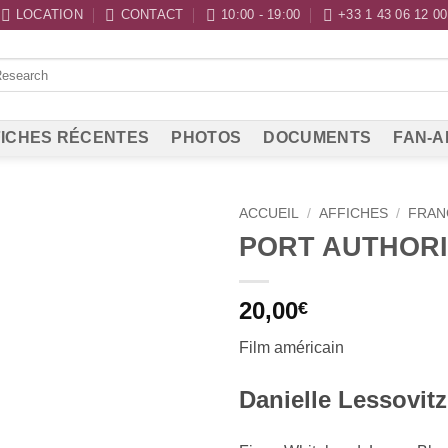
LOCATION
CONTACT
10:00 - 19:00
+33 1 43 06 12 00
ICHES RÉCENTES
PHOTOS
DOCUMENTS
FAN-A
ACCUEIL
/
AFFICHES
/
FRAN
PORT AUTHOR
20,00
€
Film américain
Danielle Lessovitz