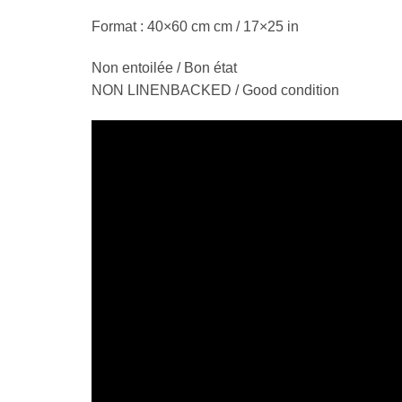
Format : 40×60 cm cm / 17×25 in
Non entoilée / Bon état
NON LINENBACKED / Good condition