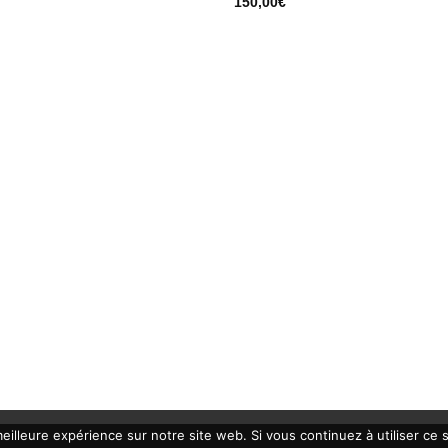
150,00
€
eilleure expérience sur notre site web. Si vous continuez à utiliser ce