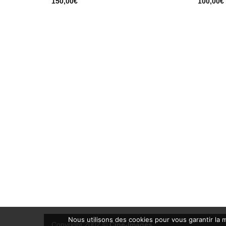
150,00
€
100,00
€
Nous utilisons des cookies pour vous garantir la m
Copyright 2002 ©
Ciné-Images