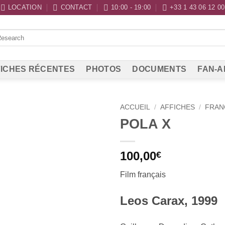
LOCATION
CONTACT
10:00 - 19:00
+33 1 43 06 12 00
ICHES RÉCENTES
PHOTOS
DOCUMENTS
FAN-A
ACCUEIL
/
AFFICHES
/
FRAN
POLA X
100,00
€
Film français
Leos Carax, 1999