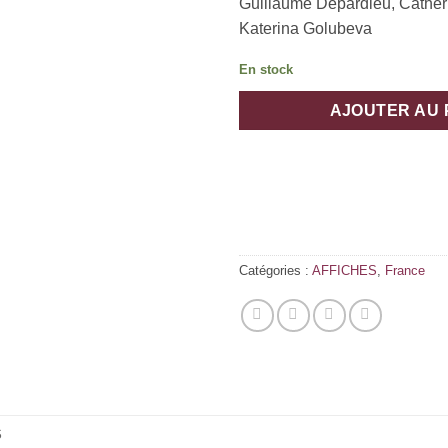
Guillaume Depardieu, Cathe
Katerina Golubeva
En stock
AJOUTER AU 
Catégories :
AFFICHES
,
France
S