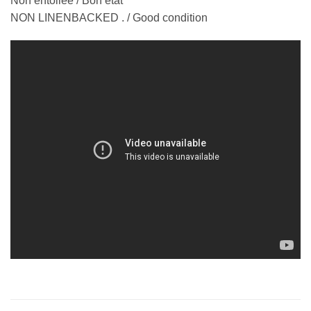
Non entoilée / Bon état
NON LINENBACKED . / Good condition