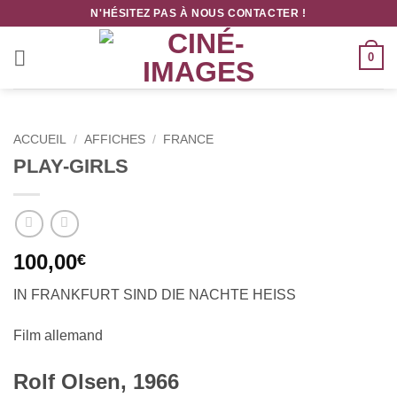
Passer
N'HÉSITEZ PAS À NOUS CONTACTER !
au
contenu
0
ACCUEIL
/
AFFICHES
/
FRANCE
PLAY-GIRLS
100,00
€
IN FRANKFURT SIND DIE NACHTE HEISS
Film allemand
Rolf Olsen, 1966