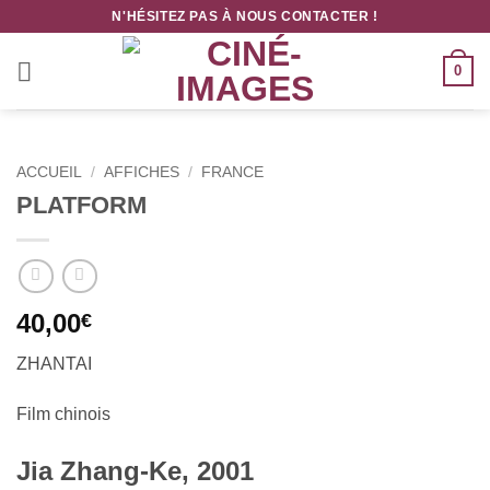
Passer
N'HÉSITEZ PAS À NOUS CONTACTER !
au
contenu
0
ACCUEIL
/
AFFICHES
/
FRANCE
PLATFORM
40,00
€
ZHANTAI
Film chinois
Jia Zhang-Ke, 2001