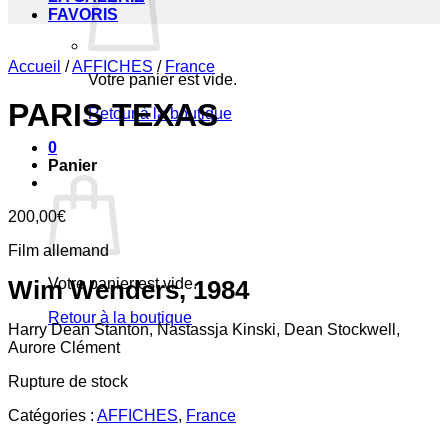
FAVORIS
Accueil
/
AFFICHES
/
France
Votre panier est vide.
PARIS TEXAS
Retour à la boutique
0
Panier
200,00
€
Film allemand
Votre panier est vide.
Wim Wenders, 1984
Retour à la boutique
Harry Dean Stanton, Nastassja Kinski, Dean Stockwell,
Aurore Clément
Rupture de stock
Catégories :
AFFICHES
,
France