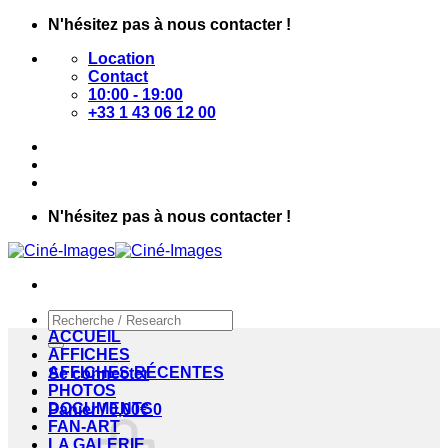
Passer
N'hésitez pas à nous contacter !
au
Location
contenu
Contact
10:00 - 19:00
+33 1 43 06 12 00
N'hésitez pas à nous contacter !
Recherche
pour :
ACCUEIL
AFFICHES
AFFICHES RÉCENTES
Se connecter
PHOTOS
DOCUMENTS
Panier /
0,00
€
0
FAN-ART
LA GALERIE