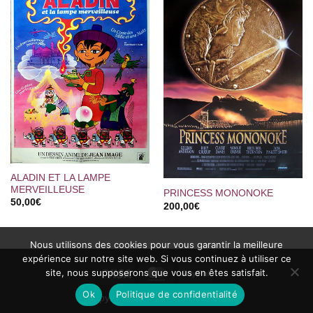
ALADIN ET LA LAMPE
MERVEILLEUSE
PRINCESS MONONOKE
50,00
€
200,00
€
Nous utilisons des cookies pour vous garantir la meilleure
expérience sur notre site web. Si vous continuez à utiliser ce
site, nous supposerons que vous en êtes satisfait.
Visa
MasterCard
PayPal
Ok
Politique de confidentialité
Copyright 2002 ©
Ciné-Images