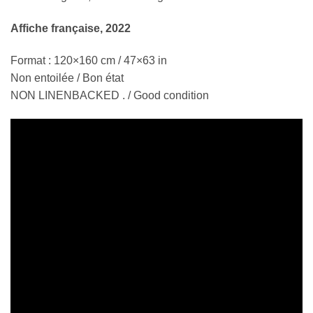
Affiche française, 2022
Format : 120×160 cm / 47×63 in
Non entoilée / Bon état
NON LINENBACKED . / Good condition