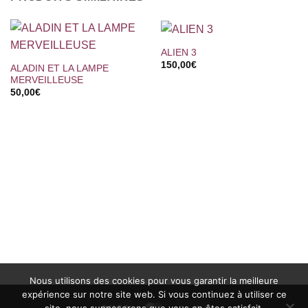
ALIEN 3
150,00
€
ALADIN ET LA LAMPE
MERVEILLEUSE
50,00
€
Nous utilisons des cookies pour vous garantir la meilleure
expérience sur notre site web. Si vous continuez à utiliser ce
site, nous supposerons que vous en êtes satisfait.
Visa
MasterCard
PayPal