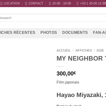
LOCATION
CONTACT
10:00 - 19:00
+33 1 43 06 12 00
ICHES RÉCENTES
PHOTOS
DOCUMENTS
FAN-A
ACCUEIL
/
AFFICHES
/
ASIE
MY NEIGHBOR
300,00
€
Film japonais
Hayao Miyazaki, 