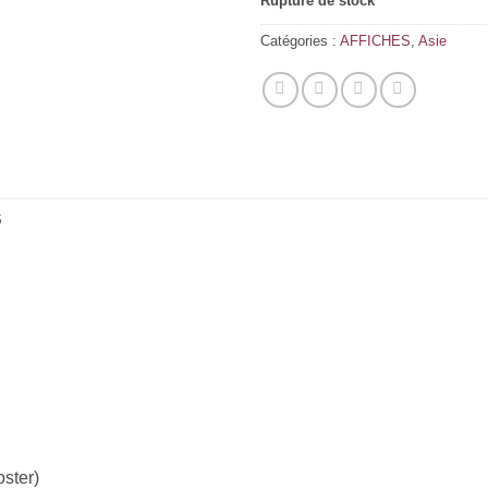
Rupture de stock
Catégories :
AFFICHES
,
Asie
S
ster)