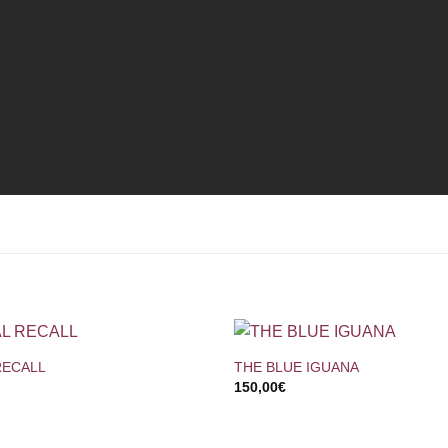
+
RECALL
THE BLUE IGUANA
150,00
€