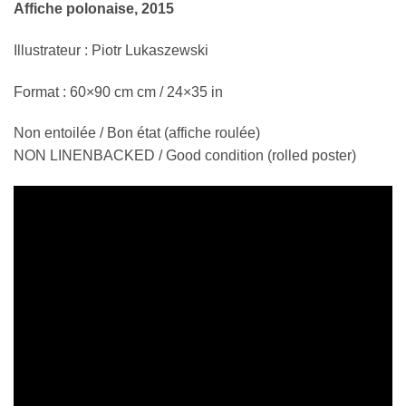
Affiche polonaise, 2015
Illustrateur : Piotr Lukaszewski
Format : 60×90 cm cm / 24×35 in
Non entoilée / Bon état (affiche roulée)
NON LINENBACKED / Good condition (rolled poster)