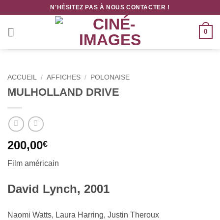
Passer
N'HÉSITEZ PAS À NOUS CONTACTER !
au
contenu
0
ACCUEIL
/
AFFICHES
/
POLONAISE
MULHOLLAND DRIVE
200,00
€
Film américain
David Lynch, 2001
Naomi Watts, Laura Harring, Justin Theroux