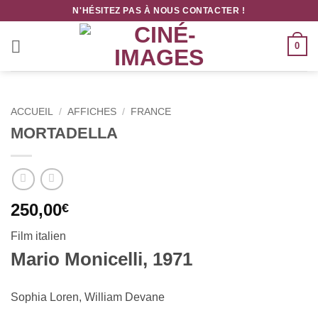
Passer
N'HÉSITEZ PAS À NOUS CONTACTER !
au
contenu
0
ACCUEIL
/
AFFICHES
/
FRANCE
MORTADELLA
250,00
€
Film italien
Mario Monicelli, 1971
Sophia Loren, William Devane