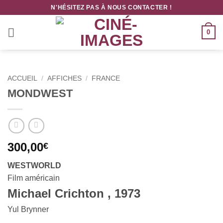
Passer
N'HÉSITEZ PAS À NOUS CONTACTER !
au
contenu
0
ACCUEIL
/
AFFICHES
/
FRANCE
MONDWEST
300,00
€
WESTWORLD
Film américain
Michael Crichton , 1973
Yul Brynner