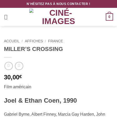
Passer
N'HÉSITEZ PAS À NOUS CONTACTER !
au
contenu
0
ACCUEIL
/
AFFICHES
/
FRANCE
MILLER’S CROSSING
30,00
€
Film américain
Joel & Ethan Coen, 1990
Gabriel Byrne, Albert Finney, Marcia Gay Harden, John