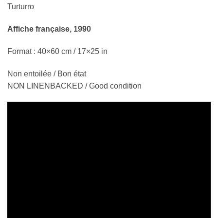
Turturro
Affiche française, 1990
Format : 40×60 cm / 17×25 in
Non entoilée / Bon état
NON LINENBACKED / Good condition