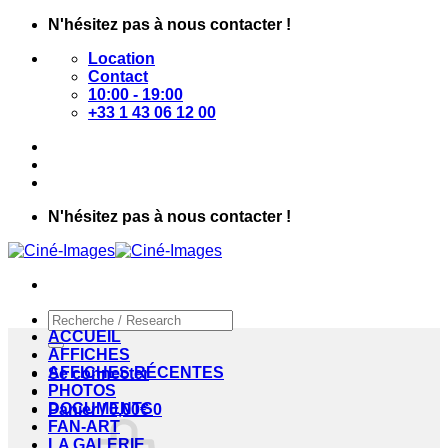
Passer
N'hésitez pas à nous contacter !
au
Location
contenu
Contact
10:00 - 19:00
+33 1 43 06 12 00
N'hésitez pas à nous contacter !
Recherche
pour :
ACCUEIL
AFFICHES
AFFICHES RÉCENTES
Se connecter
PHOTOS
DOCUMENTS
Panier /
0,00
€
0
FAN-ART
LA GALERIE