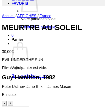
FAVORIS
Accueil
/
AFFICHES
/
France
Votre panier est vide.
MEURTRE AU SOLEIL
Retour à la boutique
0
Panier
30,00
€
EVIL UNDER THE SUN
Votre panier est vide.
Film anglais
Retour à la boutique
Guy Hamilton, 1982
Peter Ustinov, Jane Birkin, James Mason
En stock
quantité
de