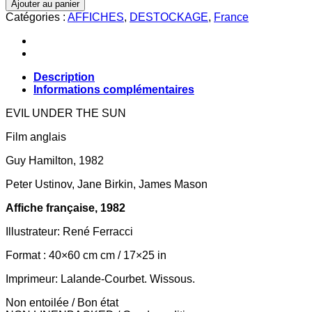
Ajouter au panier
MEURTRE
Catégories :
AFFICHES
,
DESTOCKAGE
,
France
AU
SOLEIL
Description
Informations complémentaires
EVIL UNDER THE SUN
Film anglais
Guy Hamilton, 1982
Peter Ustinov, Jane Birkin, James Mason
Affiche française, 1982
Illustrateur: René Ferracci
Format : 40×60 cm cm / 17×25 in
Imprimeur: Lalande-Courbet. Wissous.
Non entoilée / Bon état