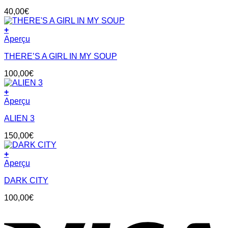
40,00
€
+
Aperçu
THERE’S A GIRL IN MY SOUP
100,00
€
+
Aperçu
ALIEN 3
150,00
€
+
Aperçu
DARK CITY
100,00
€
V