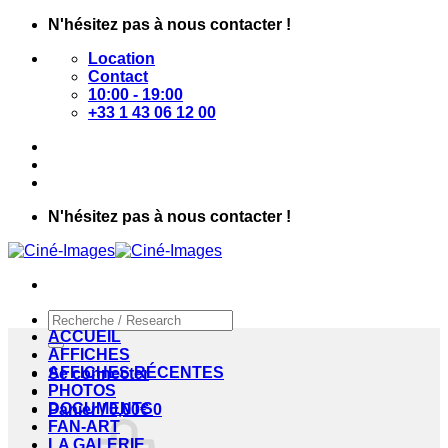
Passer
N'hésitez pas à nous contacter !
au
Location
contenu
Contact
10:00 - 19:00
+33 1 43 06 12 00
N'hésitez pas à nous contacter !
Recherche
pour :
ACCUEIL
AFFICHES
AFFICHES RÉCENTES
Se connecter
PHOTOS
DOCUMENTS
Panier /
0,00
€
0
FAN-ART
LA GALERIE