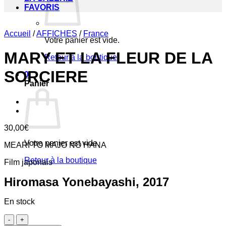
FAVORIS
Accueil
/
AFFICHES
/
France
Votre panier est vide.
MARY ET LA FLEUR DE LA
Retour à la boutique
SORCIERE
0
Panier
30,00
€
Votre panier est vide.
MEARI TO MAJO NO HANA
Retour à la boutique
Film japonais
Hiromasa Yonebayashi, 2017
En stock
quantité