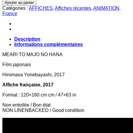
de
Ajouter au panier
MARY
Catégories :
AFFICHES
,
Affiches récentes
,
ANIMATION
,
ET
France
LA
FLEUR
DE
LA
SORCIERE
Description
Informations complémentaires
MEARI TO MAJO NO HANA
Film japonais
Hiromasa Yonebayashi, 2017
Affiche française, 2017
Format : 120×160 cm cm / 47×63 in
Non entoilée / Bon état
NON LINENBACKED / Good condition