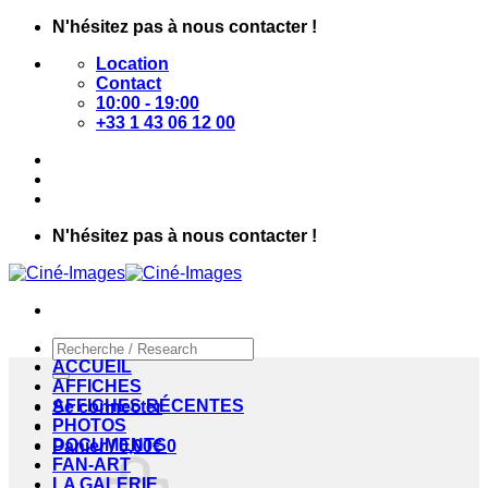
Passer
N'hésitez pas à nous contacter !
au
Location
contenu
Contact
10:00 - 19:00
+33 1 43 06 12 00
N'hésitez pas à nous contacter !
Recherche
pour :
ACCUEIL
AFFICHES
AFFICHES RÉCENTES
Se connecter
PHOTOS
DOCUMENTS
Panier /
0,00
€
0
FAN-ART
LA GALERIE