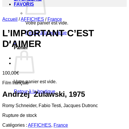
FAVORIS
Accueil
/
AFFICHES
/
France
Votre panier est vide.
L’IMPORTANT C’EST
Retour à la boutique
D’AIMER
0
Panier
100,00
€
Votre panier est vide.
Film français
Retour à la boutique
Andrzej Zulawski, 1975
Romy Schneider, Fabio Testi, Jacques Dutronc
Rupture de stock
Catégories :
AFFICHES
,
France