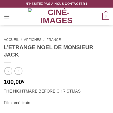
Passer
N'HÉSITEZ PAS À NOUS CONTACTER !
au
contenu
0
ACCUEIL
/
AFFICHES
/
FRANCE
L’ETRANGE NOEL DE MONSIEUR
JACK
100,00
€
THE NIGHTMARE BEFORE CHRISTMAS
Film américain