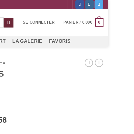
0
SE CONNECTER
PANIER /
0,00
€
RT
LA GALERIE
FAVORIS
CE
S
58