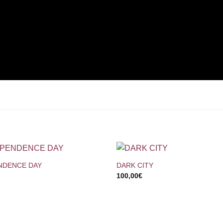
+
NDENCE DAY
DARK CITY
100,00
€