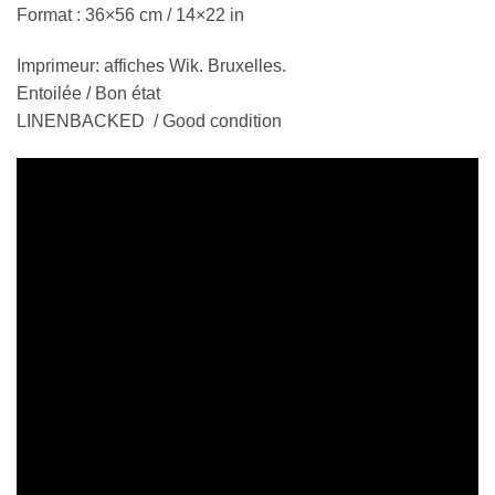
Format : 36×56 cm / 14×22 in
Imprimeur: affiches Wik. Bruxelles.
Entoilée / Bon état
LINENBACKED / Good condition