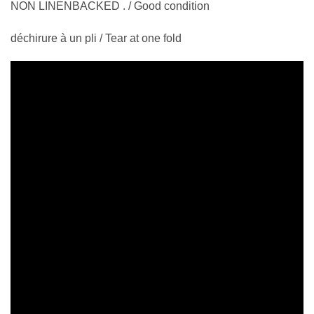
NON LINENBACKED . / Good condition
déchirure à un pli / Tear at one fold