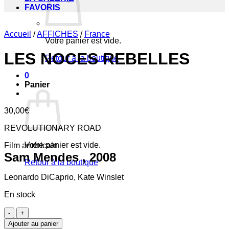
FAVORIS
Accueil
/
AFFICHES
/
France
Votre panier est vide.
LES NOCES REBELLES
Retour à la boutique
0
Panier
30,00
€
R
EVOLUTIONARY ROAD
Votre panier est vide.
Film américain
Sam Mendes , 2008
Retour à la boutique
Leonardo DiCaprio, Kate Winslet
En stock
quantité
de
Ajouter au panier