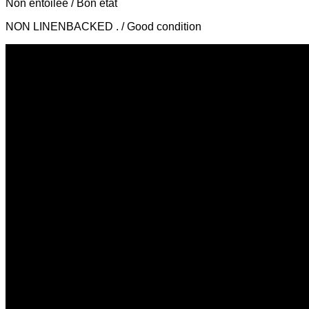
Non entoilée / Bon état
NON LINENBACKED . / Good condition