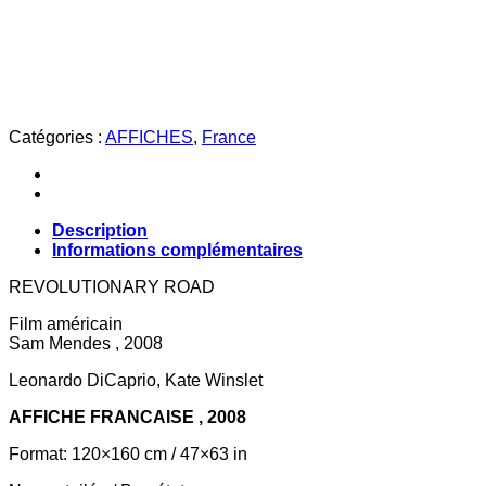
LES
NOCES
REBELLES
Catégories :
AFFICHES
,
France
Description
Informations complémentaires
R
EVOLUTIONARY ROAD
Film américain
Sam Mendes , 2008
Leonardo DiCaprio, Kate Winslet
AFFICHE FRANCAISE , 2008
Format: 120×160 cm / 47×63 in