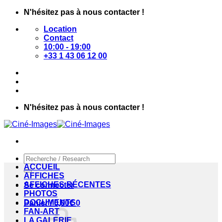
Passer
N'hésitez pas à nous contacter !
au
Location
contenu
Contact
10:00 - 19:00
+33 1 43 06 12 00
N'hésitez pas à nous contacter !
Recherche
pour :
ACCUEIL
AFFICHES
AFFICHES RÉCENTES
Se connecter
PHOTOS
DOCUMENTS
Panier /
0,00
€
0
FAN-ART
LA GALERIE