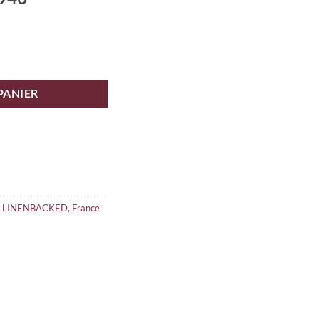
PANIER
/ LINENBACKED
,
France