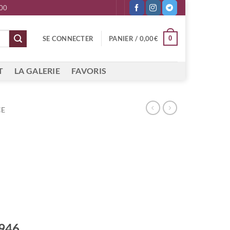
 00
0
SE CONNECTER
PANIER /
0,00
€
T
LA GALERIE
FAVORIS
CE
1946