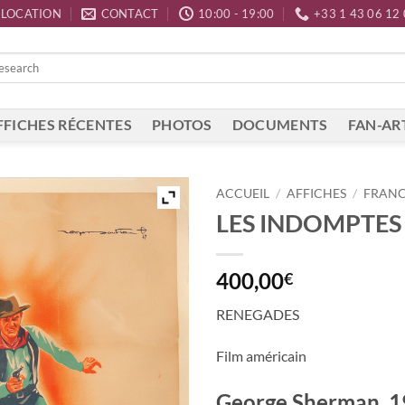
LOCATION
CONTACT
10:00 - 19:00
+33 1 43 06 12
FFICHES RÉCENTES
PHOTOS
DOCUMENTS
FAN-AR
ACCUEIL
/
AFFICHES
/
FRAN
LES INDOMPTES
400,00
€
RENEGADES
Fil
m américain
George Sherman, 