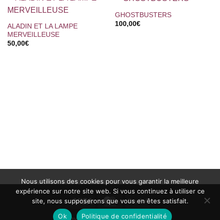
GHOSTBUSTERS
100,00
€
ALADIN ET LA LAMPE
MERVEILLEUSE
50,00
€
Nous utilisons des cookies pour vous garantir la meilleure
expérience sur notre site web. Si vous continuez à utiliser ce
Visa
MasterCard
PayPal
site, nous supposerons que vous en êtes satisfait.
Ok
Politique de confidentialité
Copyright 2002 ©
Ciné-Images