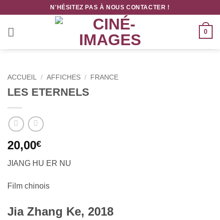
Passer
N'HÉSITEZ PAS À NOUS CONTACTER !
au
contenu
0
ACCUEIL
/
AFFICHES
/
FRANCE
LES ETERNELS
20,00
€
JIANG HU ER NU
Film chinois
Jia Zhang Ke, 2018