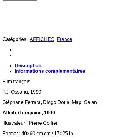
LE
TRESOR
DES
ILES
CHIENNES
Catégories :
AFFICHES
,
France
Description
Informations complémentaires
Film français
F.J. Ossang, 1990
Stéphane Ferrara, Diogo Doria, Mapi Galan
Affiche française, 1990
Illustrateur : Pierre Collier
Format : 40×60 cm cm / 17×25 in