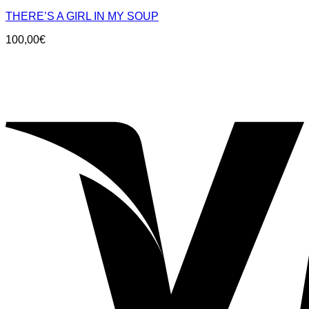
THERE’S A GIRL IN MY SOUP
100,00
€