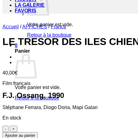
LA GALERIE
FAVORIS
Votre panier est vide.
Accueil
/
AFFICHES
/
France
Retour à la boutique
LE TRESOR DES ILES CHIE
0
Panier
40,00
€
Film français
Votre panier est vide.
F.J. Ossang, 1990
Retour à la boutique
Stéphane Ferrara, Diogo Doria, Mapi Galan
En stock
quantité
de
Ajouter au panier