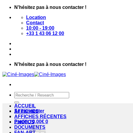
Passer
N'hésitez pas à nous contacter !
au
Location
contenu
Contact
10:00 - 19:00
+33 1 43 06 12 00
N'hésitez pas à nous contacter !
Recherche
pour :
ACCUEIL
Se connecter
AFFICHES
AFFICHES RÉCENTES
Panier /
0,00
€
0
PHOTOS
DOCUMENTS
FAN-ART