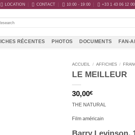
LOCATION
CONTACT
10:00 - 19:00
+33 1 43 06 12 00
ICHES RÉCENTES
PHOTOS
DOCUMENTS
FAN-A
ACCUEIL
/
AFFICHES
/
FRAN
LE MEILLEUR
30,00
€
THE NATURAL
Film
américain
Barry Levinson, 