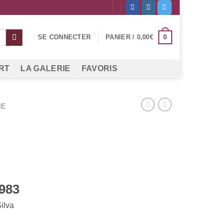
0
SE CONNECTER
PANIER /
0,00
€
RT
LA GALERIE
FAVORIS
IE
983
ilva