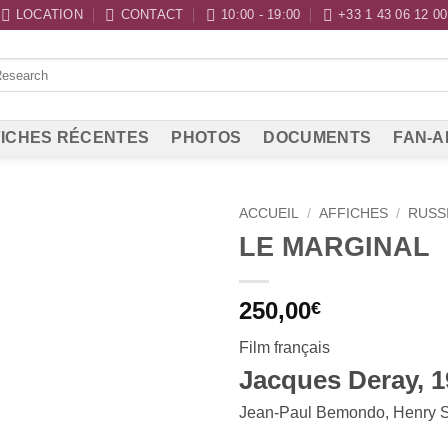
LOCATION
CONTACT
10:00 - 19:00
+33 1 43 06 12 00
ICHES RÉCENTES
PHOTOS
DOCUMENTS
FAN-A
ACCUEIL
/
AFFICHES
/
RUSS
LE MARGINAL
250,00
€
Film français
Jacques Deray, 1
Jean-Paul Bemondo, Henry S