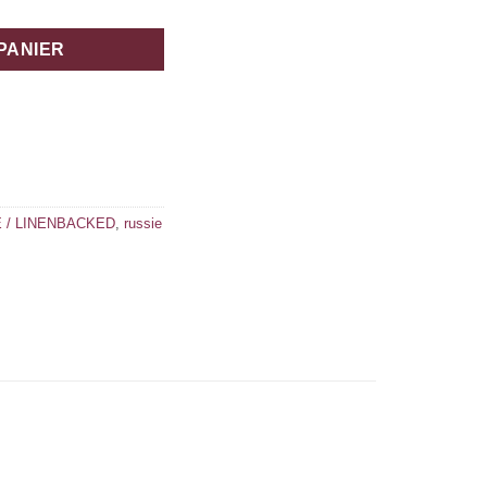
PANIER
 / LINENBACKED
,
russie