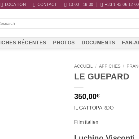
LOCATION
CONTACT
10:00 - 19:00
+33 1 43 06 12 00
ICHES RÉCENTES
PHOTOS
DOCUMENTS
FAN-A
ACCUEIL
/
AFFICHES
/
FRAN
LE GUEPARD
350,00
€
IL GATTOPARDO
Film italien
Luchino Visconti,