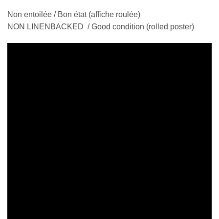
Non entoilée / Bon état (affiche roulée)
NON LINENBACKED / Good condition (rolled poster)