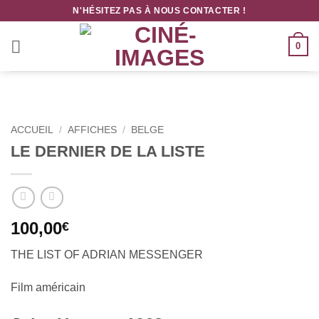
Passer
N'HÉSITEZ PAS À NOUS CONTACTER !
au
contenu
0
ACCUEIL
/
AFFICHES
/
BELGE
LE DERNIER DE LA LISTE
100,00
€
THE LIST OF ADRIAN MESSENGER
Fi
lm américain