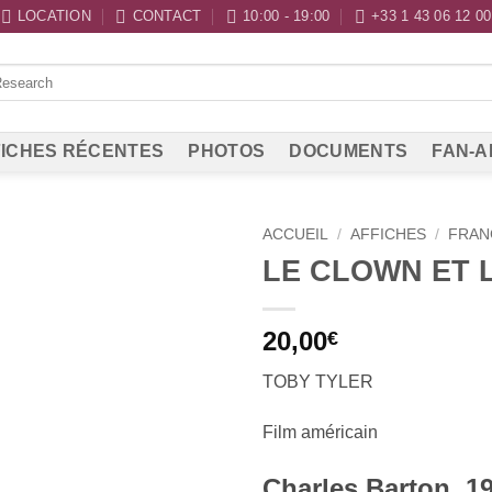
LOCATION
CONTACT
10:00 - 19:00
+33 1 43 06 12 00
ICHES RÉCENTES
PHOTOS
DOCUMENTS
FAN-A
ACCUEIL
/
AFFICHES
/
FRAN
LE CLOWN ET 
20,00
€
TOBY TYLER
Film américain
Charles Barton, 1