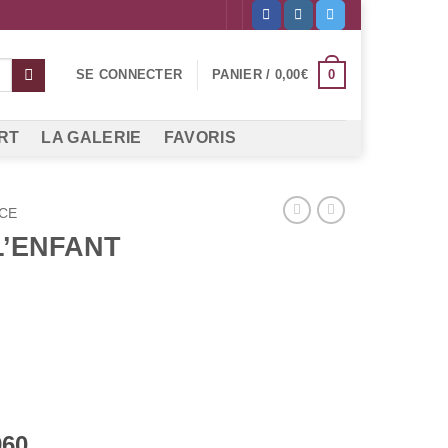
0
SE CONNECTER
PANIER /
0,00
€
RT
LA GALERIE
FAVORIS
CE
L’ENFANT
960