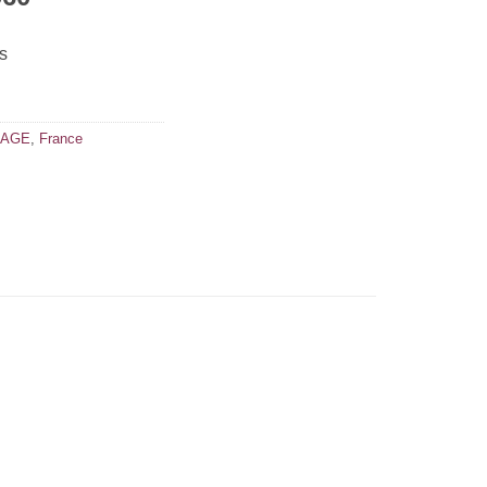
s
KAGE
,
France