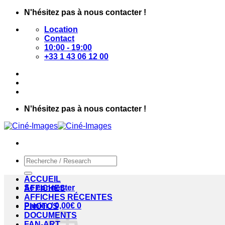
Passer
N'hésitez pas à nous contacter !
au
Location
contenu
Contact
10:00 - 19:00
+33 1 43 06 12 00
N'hésitez pas à nous contacter !
Recherche
pour :
ACCUEIL
Se connecter
AFFICHES
AFFICHES RÉCENTES
Panier /
0,00
€
0
PHOTOS
DOCUMENTS
FAN-ART