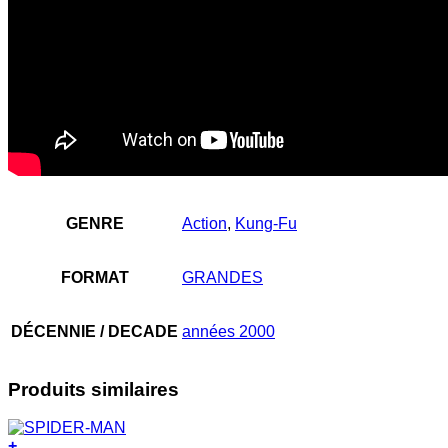
GENRE
Action
,
Kung-Fu
FORMAT
GRANDES
DÉCENNIE / DECADE
années 2000
Produits similaires
+