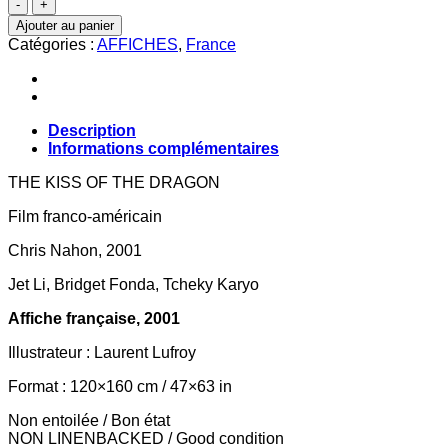
quantité
de
Ajouter au panier
LE
Catégories :
AFFICHES
,
France
BAISER
DU
DRAGON
Description
Informations complémentaires
THE KISS OF THE DRAGON
Film franco-américain
Chris Nahon, 2001
Jet Li, Bridget Fonda, Tcheky Karyo
Affiche française, 2001
Illustrateur : Laurent Lufroy
Format : 120×160 cm / 47×63 in
Non entoilée / Bon état
NON LINENBACKED / Good condition