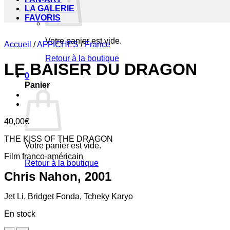
LA GALERIE
FAVORIS
Votre panier est vide.
Accueil
/
AFFICHES
/
France
Retour à la boutique
LE BAISER DU DRAGON
0
Panier
40,00
€
THE KISS OF THE DRAGON
Votre panier est vide.
Film franco-américain
Retour à la boutique
Chris Nahon, 2001
Jet Li, Bridget Fonda, Tcheky Karyo
En stock