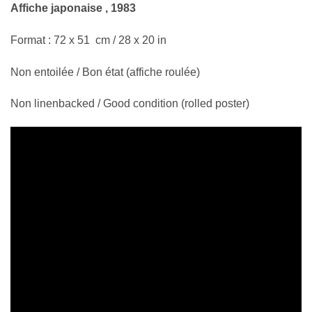
Affiche japonaise , 1983
Format : 72 x 51 cm / 28 x 20 in
Non entoilée / Bon état (affiche roulée)
Non linenbacked / Good condition (rolled poster)