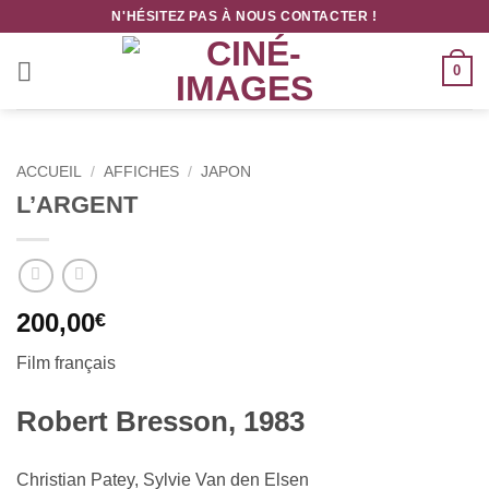
Passer
N'HÉSITEZ PAS À NOUS CONTACTER !
au
contenu
0
ACCUEIL
/
AFFICHES
/
JAPON
L’ARGENT
200,00
€
Film français
Robert Bresson, 1983
Christian Patey, Sylvie Van den Elsen