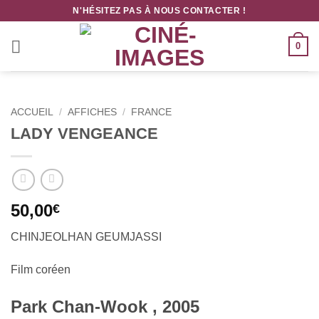
Passer
N'HÉSITEZ PAS À NOUS CONTACTER !
au
contenu
0
ACCUEIL
/
AFFICHES
/
FRANCE
LADY VENGEANCE
50,00
€
CHINJEOLHAN GEUMJASSI
Film coréen
Park Chan-Wook , 2005