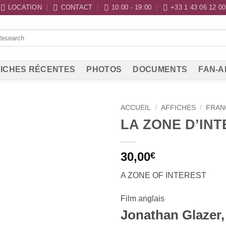
LOCATION
CONTACT
10:00 - 19:00
+33 1 43 06 12 00
ICHES RÉCENTES
PHOTOS
DOCUMENTS
FAN-A
ACCUEIL
/
AFFICHES
/
FRAN
LA ZONE D’IN
30,00
€
A ZONE OF INTEREST
Film anglais
Jonathan Glazer,