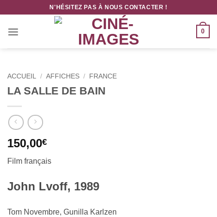
Passer
N'HÉSITEZ PAS À NOUS CONTACTER !
au
contenu
0
ACCUEIL
/
AFFICHES
/
FRANCE
LA SALLE DE BAIN
150,00
€
Film français
John Lvoff, 1989
Tom Novembre, Gunilla Karlzen