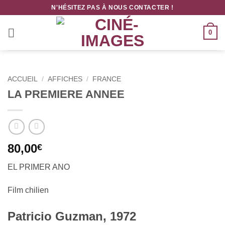
Passer
N'HÉSITEZ PAS À NOUS CONTACTER !
au
contenu
0
ACCUEIL
/
AFFICHES
/
FRANCE
LA PREMIERE ANNEE
80,00
€
EL PRIMER ANO
Film chilien
Patricio Guzman, 1972