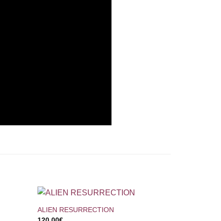
+
ALIEN RESURRECTION
120,00
€