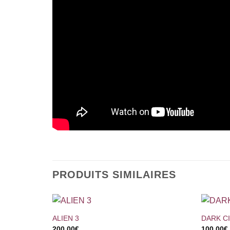
PRODUITS SIMILAIRES
+
+
ALIEN 3
DARK C
200,00
€
100,00
€