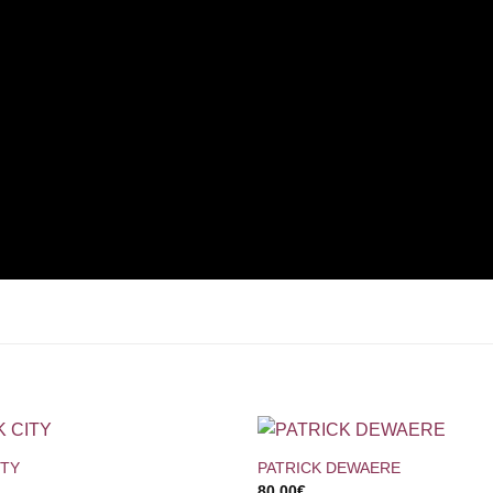
+
ITY
PATRICK DEWAERE
80,00
€