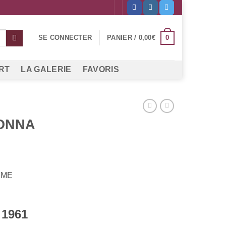
0
SE CONNECTER
PANIER /
0,00
€
RT
LA GALERIE
FAVORIS
DONNA
MME
 1961