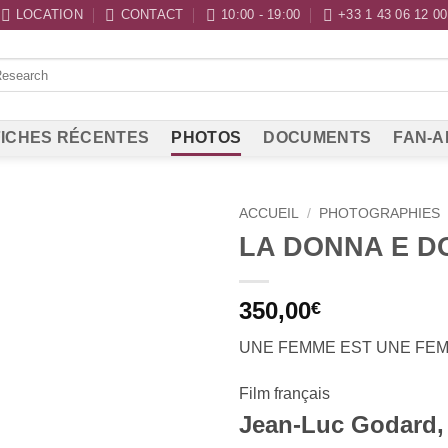
LOCATION
CONTACT
10:00 - 19:00
+33 1 43 06 12 00
ICHES RÉCENTES
PHOTOS
DOCUMENTS
FAN-A
ACCUEIL
/
PHOTOGRAPHIES
LA DONNA E 
350,00
€
UNE FEMME EST UNE FE
Film français
Jean-Luc Godard,