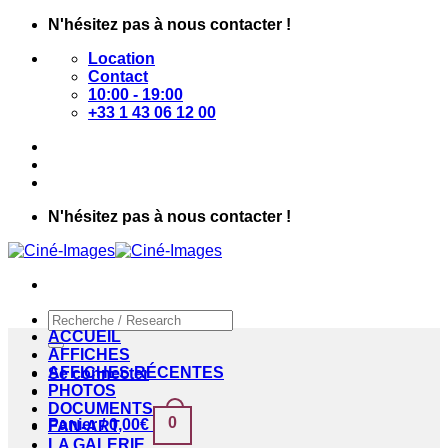
Passer
N'hésitez pas à nous contacter !
au
Location
contenu
Contact
10:00 - 19:00
+33 1 43 06 12 00
N'hésitez pas à nous contacter !
Recherche
pour :
ACCUEIL
AFFICHES
AFFICHES RÉCENTES
Se connecter
PHOTOS
DOCUMENTS
0
Panier /
0,00
€
FAN-ART
LA GALERIE