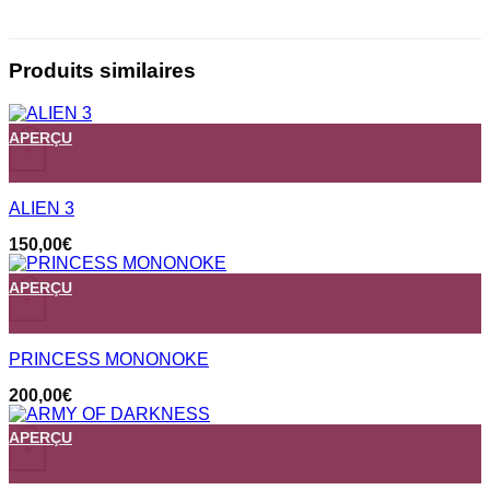
Produits similaires
APERÇU
+
ALIEN 3
150,00
€
APERÇU
+
PRINCESS MONONOKE
200,00
€
APERÇU
+