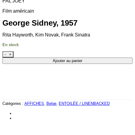
PAL JOEY
Film améric
ain
George Sidney, 1957
Rita Hayworth, Kim Novak, Frank Sinatra
En stock
quantité de LA BLONDE OU LA ROUSSE
Ajouter au panier
Catégories :
AFFICHES
,
Belge
,
ENTOILÉE / LINENBACKED