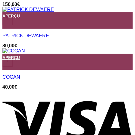
150,00
€
APERÇU
+
PATRICK DEWAERE
80,00
€
APERÇU
+
COGAN
40,00
€
V