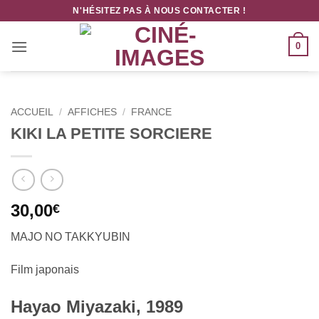
Passer
N'HÉSITEZ PAS À NOUS CONTACTER !
au
contenu
0
ACCUEIL
/
AFFICHES
/
FRANCE
KIKI LA PETITE SORCIERE
30,00
€
MAJO NO TAKKYUBIN
Film japonais
Hayao Miyazaki, 1989