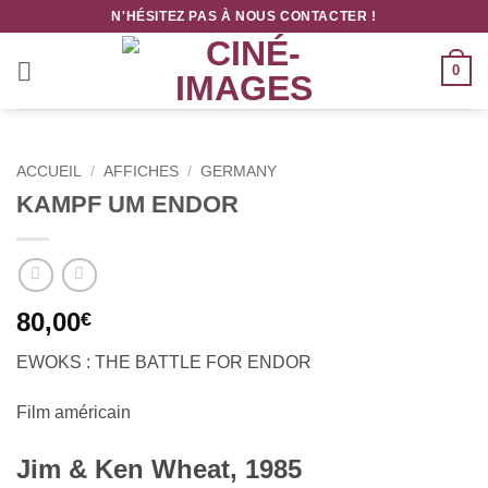
Passer
N'HÉSITEZ PAS À NOUS CONTACTER !
au
contenu
0
ACCUEIL
/
AFFICHES
/
GERMANY
KAMPF UM ENDOR
80,00
€
EWOKS : THE BATTLE FOR ENDOR
Film américain
Jim & Ken Wheat, 1985