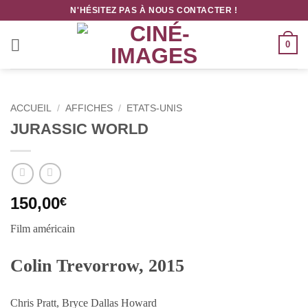
Passer
N'HÉSITEZ PAS À NOUS CONTACTER !
au
contenu
0
ACCUEIL
/
AFFICHES
/
ETATS-UNIS
JURASSIC WORLD
150,00
€
Film américain
Colin Trevorrow, 2015
Chris Pratt, Bryce Dallas Howard