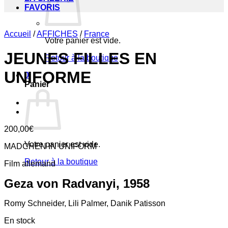
FAVORIS
Accueil
/
AFFICHES
/
France
Votre panier est vide.
JEUNES FILLES EN
Retour à la boutique
UNIFORME
0
Panier
200,00
€
Votre panier est vide.
MADCHEN IN UNIFORM
Retour à la boutique
F
il
m allemand
Geza von Radvanyi, 1958
Romy Schneider, Lili Palmer, Danik Patisson
En stock