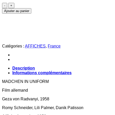
quantité
de
Ajouter au panier
JEUNES
FILLES
EN
UNIFORME
Catégories :
AFFICHES
,
France
Description
Informations complémentaires
MADCHEN IN UNIFORM
F
il
m allemand
Geza von Radvanyi, 1958
Romy Schneider, Lili Palmer, Danik Patisson