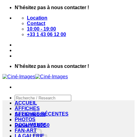
Passer
N'hésitez pas à nous contacter !
au
Location
contenu
Contact
10:00 - 19:00
+33 1 43 06 12 00
N'hésitez pas à nous contacter !
Recherche
pour :
ACCUEIL
AFFICHES
AFFICHES RÉCENTES
Se connecter
PHOTOS
DOCUMENTS
Panier /
0,00
€
0
FAN-ART
LA GALERIE