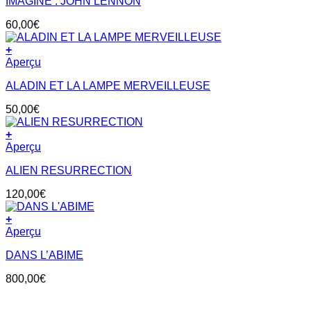
IMAGINE : JOHN LENNON
60,00
€
+
Aperçu
ALADIN ET LA LAMPE MERVEILLEUSE
50,00
€
+
Aperçu
ALIEN RESURRECTION
120,00
€
+
Aperçu
DANS L’ABIME
800,00
€
V