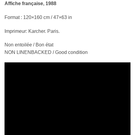
Affiche française, 1988
Format : 120×160 cm / 47×63 in
Imprimeur: Karcher. Paris.
Non entoilée / Bon état
NON LINENBACKED / Good condition