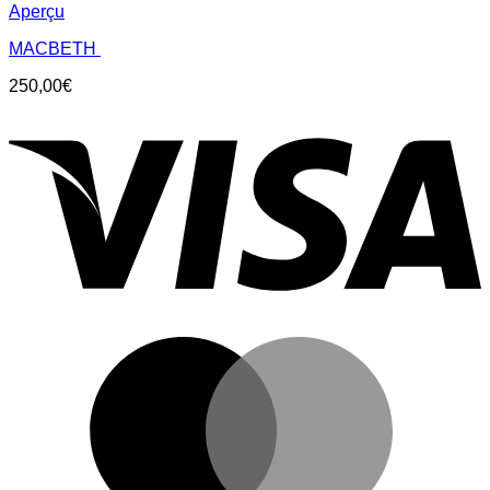
Aperçu
MACBETH
250,00
€
V
M