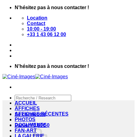
Passer
N'hésitez pas à nous contacter !
au
Location
contenu
Contact
10:00 - 19:00
+33 1 43 06 12 00
N'hésitez pas à nous contacter !
Recherche
pour :
ACCUEIL
AFFICHES
AFFICHES RÉCENTES
Se connecter
PHOTOS
DOCUMENTS
Panier /
0,00
€
0
FAN-ART
LA GALERIE