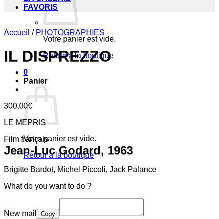
FAVORIS
Accueil
/
PHOTOGRAPHIES
Votre panier est vide.
IL DISPREZZO
Retour à la boutique
0
Panier
300,00
€
LE MEPRIS
Votre panier est vide.
Film français
Jean-Luc Godard, 1963
Retour à la boutique
Brigitte Bardot, Michel Piccoli, Jack Palance
What do you want to do ?
New mail
Copy