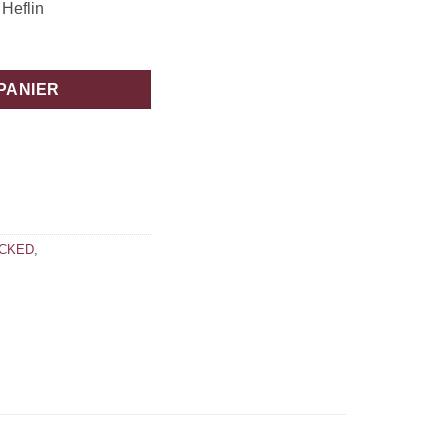
 Heflin
PANIER
ACKED
,