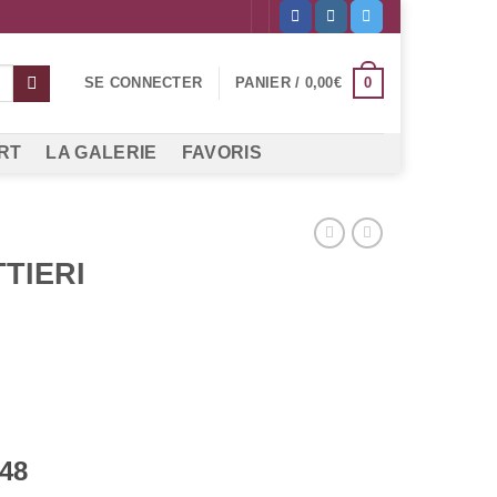
0
SE CONNECTER
PANIER /
0,00
€
RT
LA GALERIE
FAVORIS
TIERI
S
948