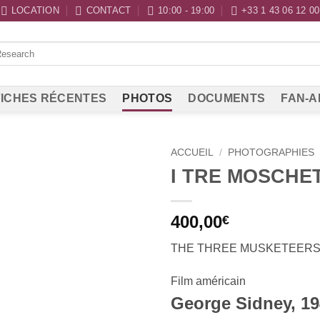
LOCATION
CONTACT
10:00 - 19:00
+33 1 43 06 12 00
ICHES RÉCENTES
PHOTOS
DOCUMENTS
FAN-A
ACCUEIL
/
PHOTOGRAPHIES
I TRE MOSCHET
400,00
€
THE THREE MUSKETEER
Film américain
George Sidney, 1