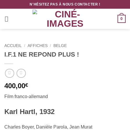
Passer
N'HÉSITEZ PAS À NOUS CONTACTER !
au
contenu
0
ACCUEIL
/
AFFICHES
/
BELGE
I.F.1 NE REPOND PLUS !
400,00
€
Film franco-allemand
Karl Hartl, 1932
Charles Boyer, Danièle Parola, Jean Murat