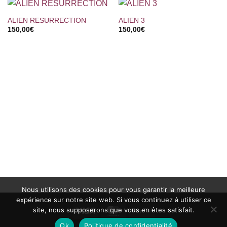
ALIEN RESURRECTION
ALIEN 3
150,00
€
150,00
€
Nous utilisons des cookies pour vous garantir la meilleure
expérience sur notre site web. Si vous continuez à utiliser ce
site, nous supposerons que vous en êtes satisfait.
Visa
MasterCard
PayPal
Ok
Politique de confidentialité