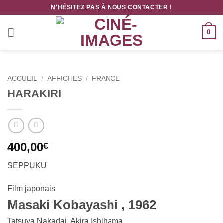
Passer
N'HÉSITEZ PAS À NOUS CONTACTER !
au
contenu
0
ACCUEIL
/
AFFICHES
/
FRANCE
HARAKIRI
400,00
€
SEPPUKU
Film japonais
Masaki Kobayashi , 1962
Tatsuya Nakadai, Akira Ishihama