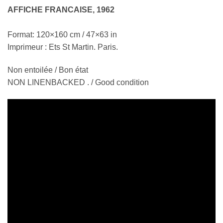
AFFICHE FRANCAISE, 1962
Format: 120×160 cm / 47×63 in
Imprimeur : Ets St Martin. Paris.
Non entoilée / Bon état
NON LINENBACKED . / Good condition