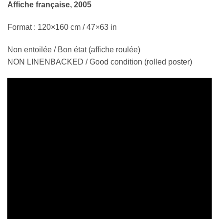
Affiche française, 2005
Format : 120×160 cm / 47×63 in
Non entoilée / Bon état (affiche roulée)
NON LINENBACKED / Good condition (rolled poster)