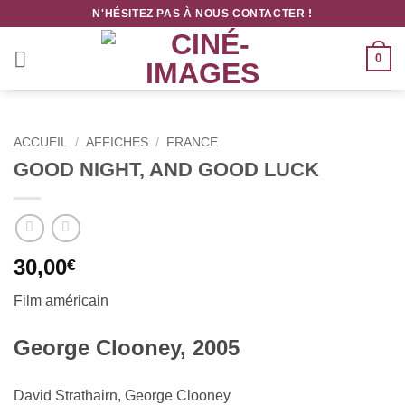
Passer
N'HÉSITEZ PAS À NOUS CONTACTER !
au
contenu
0
ACCUEIL
/
AFFICHES
/
FRANCE
GOOD NIGHT, AND GOOD LUCK
30,00
€
Film américain
George Clooney, 2005
David Strathairn, George Clooney